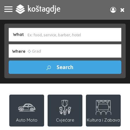
What
Where
Auto Moto
Cvjećare
Kultura i Zabava