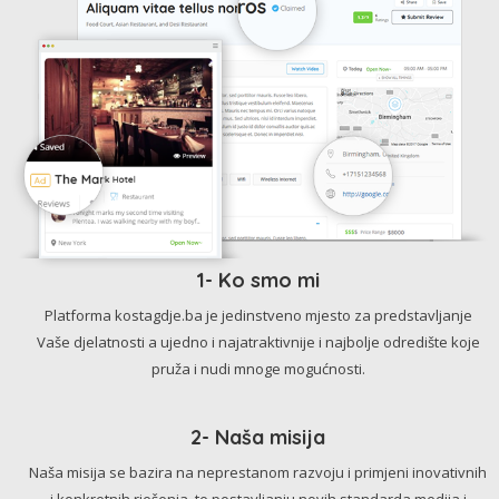
1- Ko smo mi
Platforma kostagdje.ba je jedinstveno mjesto za predstavljanje
Vaše djelatnosti a ujedno i najatraktivnije i najbolje odredište koje
pruža i nudi mnoge mogućnosti.
2- Naša misija
Naša misija se bazira na neprestanom razvoju i primjeni inovativnih
i konkretnih rješenja, te postavljanju novih standarda medija i