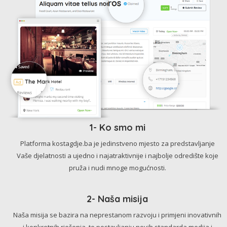
1- Ko smo mi
Platforma kostagdje.ba je jedinstveno mjesto za predstavljanje
Vaše djelatnosti a ujedno i najatraktivnije i najbolje odredište koje
pruža i nudi mnoge mogućnosti.
2- Naša misija
Naša misija se bazira na neprestanom razvoju i primjeni inovativnih
i konkretnih rješenja, te postavljanju novih standarda medija i