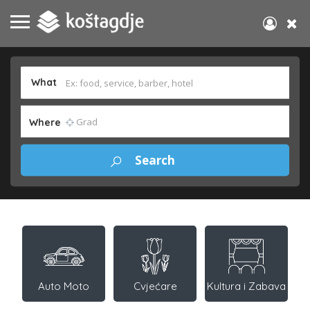
What
Where
Auto Moto
Cvjećare
Kultura i Zabava