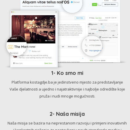
1- Ko smo mi
Platforma kostagdje.ba je jedinstveno mjesto za predstavljanje
Vaše djelatnosti a ujedno i najatraktivnije i najbolje odredište koje
pruža i nudi mnoge mogućnosti.
2- Naša misija
Naša misija se bazira na neprestanom razvoju i primjeni inovativnih
i konkretnih rješenja, te postavljanju novih standarda medija i