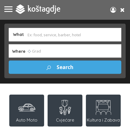
What
Where
Auto Moto
Cvjećare
Kultura i Zabava