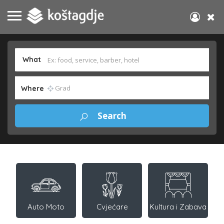
What
Where
Auto Moto
Cvjećare
Kultura i Zabava