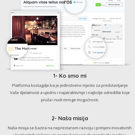
1- Ko smo mi
Platforma kostagdje.ba je jedinstveno mjesto za predstavljanje
Vaše djelatnosti a ujedno i najatraktivnije i najbolje odredište koje
pruža i nudi mnoge mogućnosti.
2- Naša misija
Naša misija se bazira na neprestanom razvoju i primjeni inovativnih
i konkretnih rješenja, te postavljanju novih standarda medija i