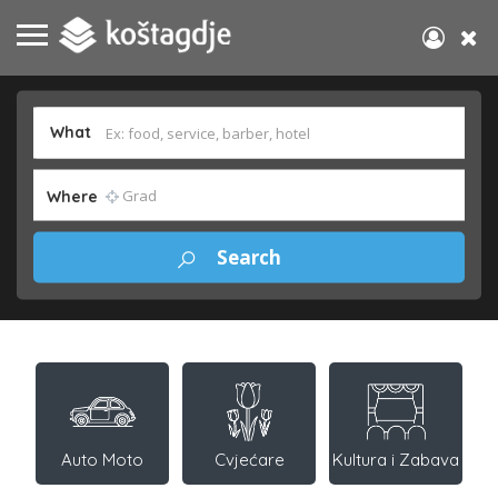
What
Where
Auto Moto
Cvjećare
Kultura i Zabava