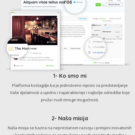
1- Ko smo mi
Platforma kostagdje.ba je jedinstveno mjesto za predstavljanje
Vaše djelatnosti a ujedno i najatraktivnije i najbolje odredište koje
pruža i nudi mnoge mogućnosti.
2- Naša misija
Naša misija se bazira na neprestanom razvoju i primjeni inovativnih
i konkretnih rješenja, te postavljanju novih standarda medija i