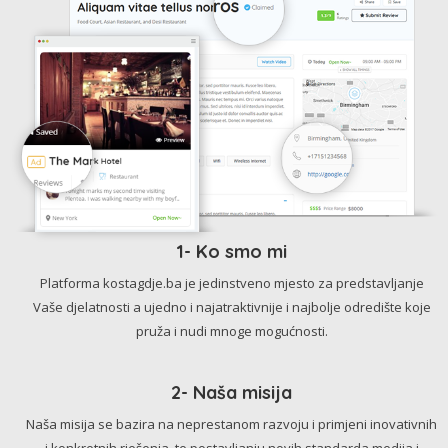
1- Ko smo mi
Platforma kostagdje.ba je jedinstveno mjesto za predstavljanje
Vaše djelatnosti a ujedno i najatraktivnije i najbolje odredište koje
pruža i nudi mnoge mogućnosti.
2- Naša misija
Naša misija se bazira na neprestanom razvoju i primjeni inovativnih
i konkretnih rješenja, te postavljanju novih standarda medija i