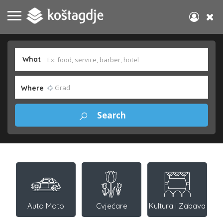
What
Where
Auto Moto
Cvjećare
Kultura i Zabava