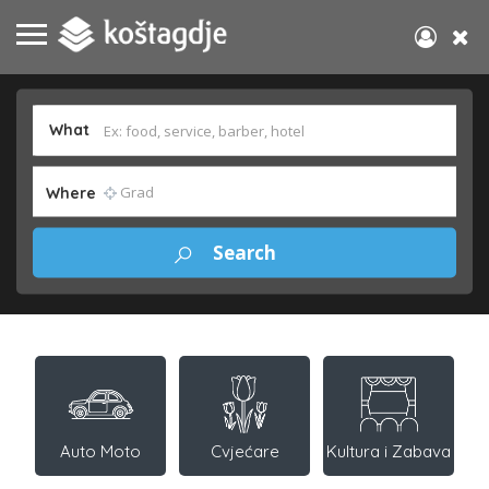
What
Where
Auto Moto
Cvjećare
Kultura i Zabava