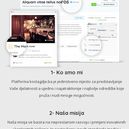
1- Ko smo mi
Platforma kostagdje.ba je jedinstveno mjesto za predstavljanje
Vaše djelatnosti a ujedno i najatraktivnije i najbolje odredište koje
pruža i nudi mnoge mogućnosti.
2- Naša misija
Naša misija se bazira na neprestanom razvoju i primjeni inovativnih
i konkretnih rješenja, te postavljanju novih standarda medija i