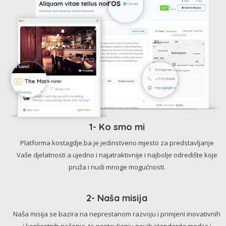
1- Ko smo mi
Platforma kostagdje.ba je jedinstveno mjesto za predstavljanje
Vaše djelatnosti a ujedno i najatraktivnije i najbolje odredište koje
pruža i nudi mnoge mogućnosti.
2- Naša misija
Naša misija se bazira na neprestanom razvoju i primjeni inovativnih
i konkretnih rješenja, te postavljanju novih standarda medija i