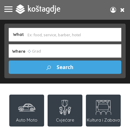
What
Where
Auto Moto
Cvjećare
Kultura i Zabava