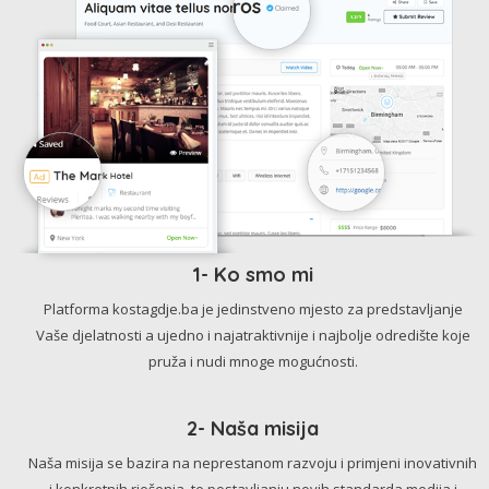
1- Ko smo mi
Platforma kostagdje.ba je jedinstveno mjesto za predstavljanje
Vaše djelatnosti a ujedno i najatraktivnije i najbolje odredište koje
pruža i nudi mnoge mogućnosti.
2- Naša misija
Naša misija se bazira na neprestanom razvoju i primjeni inovativnih
i konkretnih rješenja, te postavljanju novih standarda medija i