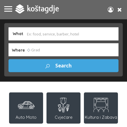
What
Where
Auto Moto
Cvjećare
Kultura i Zabava