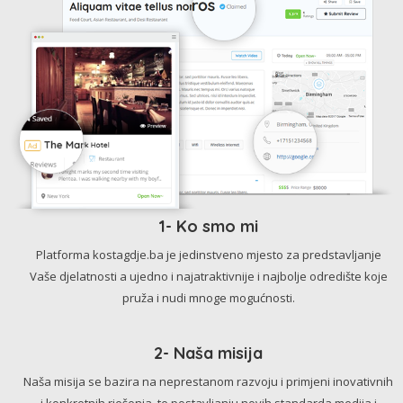
1- Ko smo mi
Platforma kostagdje.ba je jedinstveno mjesto za predstavljanje
Vaše djelatnosti a ujedno i najatraktivnije i najbolje odredište koje
pruža i nudi mnoge mogućnosti.
2- Naša misija
Naša misija se bazira na neprestanom razvoju i primjeni inovativnih
i konkretnih rješenja, te postavljanju novih standarda medija i