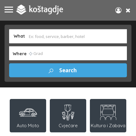
What
Where
Auto Moto
Cvjećare
Kultura i Zabava