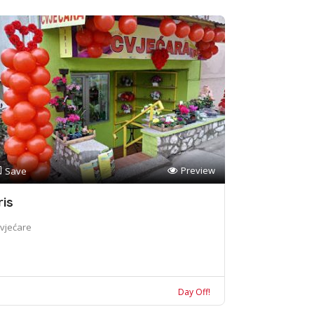
Preview
Save
ris
vjećare
Day Off!