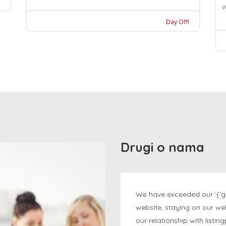
v
Day Off!
Drugi o nama
We have exceeded our `{`g
website, staying on our we
our relationship with listi