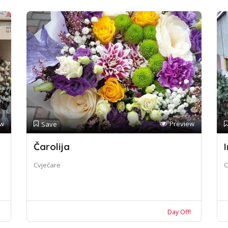
ew
Preview
Save
Čarolija
I
Cvjećare
C
!
Day Off!