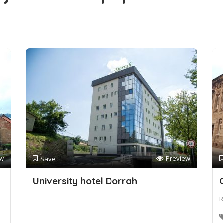
ew
Preview
Save
University hotel Dorrah
R