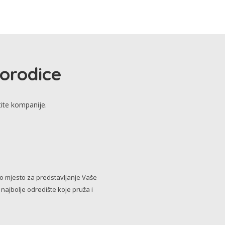
porodice
tite kompanije.
no mjesto za predstavljanje Vaše
i najbolje odredište koje pruža i