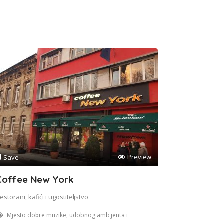
Preview
Save
Coffee New York
estorani, kafići i ugostiteljstvo
Mjesto dobre muzike, udobnog ambijenta i