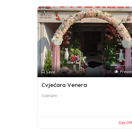
Previ
Save
Cvjećara Venera
Cvjećare
Day Off