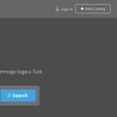
Add Listing
Sign In
 mnogo toga u Tuzli.