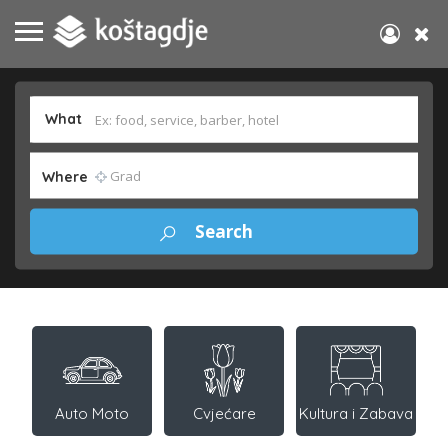
What
Where
Auto Moto
Cvjećare
Kultura i Zabava