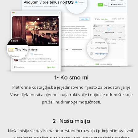
1- Ko smo mi
Platforma kostagdje.ba je jedinstveno mjesto za predstavljanje
Vaše djelatnosti a ujedno i najatraktivnije i najbolje odredište koje
pruža i nudi mnoge mogućnosti.
2- Naša misija
Naša misija se bazira na neprestanom razvoju i primjeni inovativnih
i konkretnih rješenja, te postavljanju novih standarda medija i