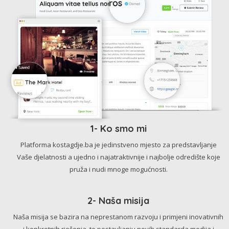
1- Ko smo mi
Platforma kostagdje.ba je jedinstveno mjesto za predstavljanje
Vaše djelatnosti a ujedno i najatraktivnije i najbolje odredište koje
pruža i nudi mnoge mogućnosti.
2- Naša misija
Naša misija se bazira na neprestanom razvoju i primjeni inovativnih
i konkretnih rješenja, te postavljanju novih standarda medija i