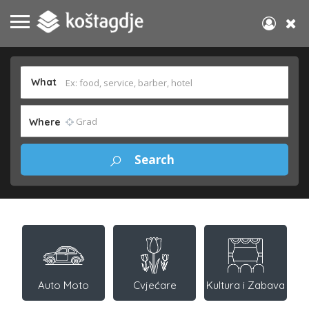
What
Where
Auto Moto
Cvjećare
Kultura i Zabava