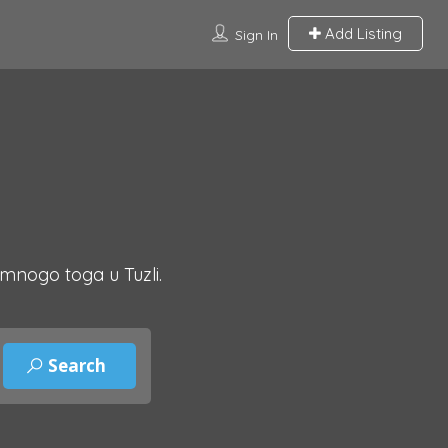
Add Listing
Sign In
 mnogo toga u Tuzli.