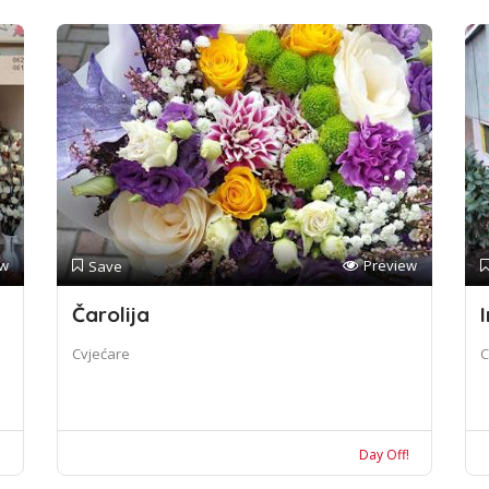
ew
Preview
Save
Čarolija
I
Cvjećare
C
!
Day Off!