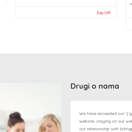
v
Day Off!
Drugi o nama
We have exceeded our `{`g
website, staying on our we
our relationship with listi