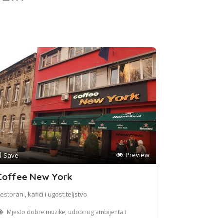
Preview
Save
Coffee New York
estorani, kafići i ugostiteljstvo
Mjesto dobre muzike, udobnog ambijenta i