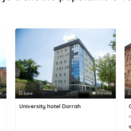
ew
Preview
Save
University hotel Dorrah
R