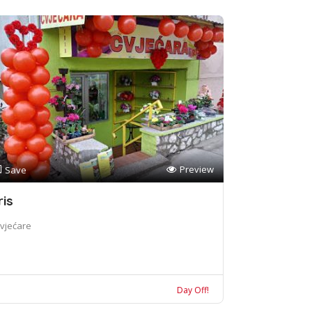
Preview
Save
ris
vjećare
Day Off!