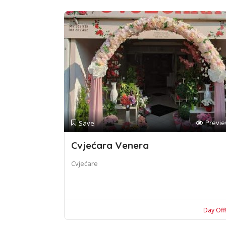
Previ
Save
Cvjećara Venera
Cvjećare
Day Off