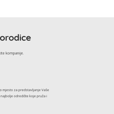
porodice
tite kompanije.
no mjesto za predstavljanje Vaše
i najbolje odredište koje pruža i