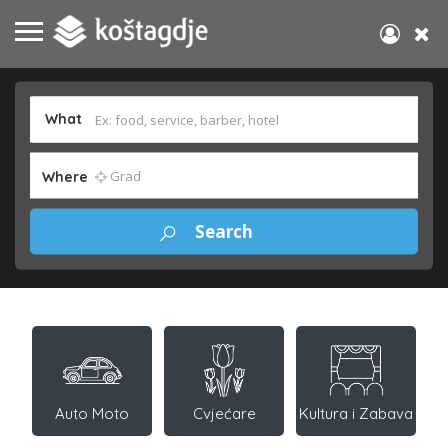
What
Where
Auto Moto
Cvjećare
Kultura i Zabava