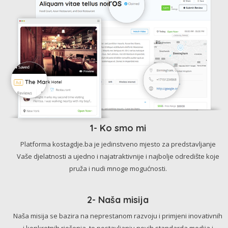
1- Ko smo mi
Platforma kostagdje.ba je jedinstveno mjesto za predstavljanje
Vaše djelatnosti a ujedno i najatraktivnije i najbolje odredište koje
pruža i nudi mnoge mogućnosti.
2- Naša misija
Naša misija se bazira na neprestanom razvoju i primjeni inovativnih
i konkretnih rješenja, te postavljanju novih standarda medija i