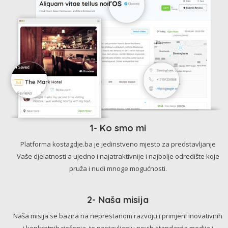
1- Ko smo mi
Platforma kostagdje.ba je jedinstveno mjesto za predstavljanje
Vaše djelatnosti a ujedno i najatraktivnije i najbolje odredište koje
pruža i nudi mnoge mogućnosti.
2- Naša misija
Naša misija se bazira na neprestanom razvoju i primjeni inovativnih
i konkretnih rješenja, te postavljanju novih standarda medija i