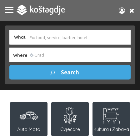
What
Where
Auto Moto
Cvjećare
Kultura i Zabava