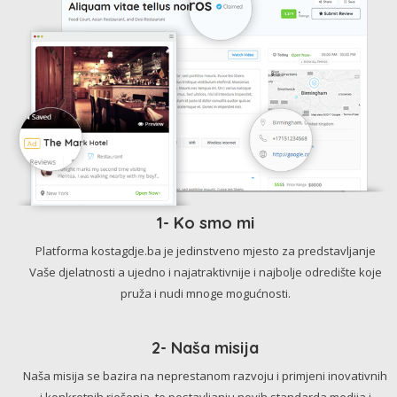
1- Ko smo mi
Platforma kostagdje.ba je jedinstveno mjesto za predstavljanje
Vaše djelatnosti a ujedno i najatraktivnije i najbolje odredište koje
pruža i nudi mnoge mogućnosti.
2- Naša misija
Naša misija se bazira na neprestanom razvoju i primjeni inovativnih
i konkretnih rješenja, te postavljanju novih standarda medija i