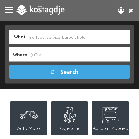
What
Where
Auto Moto
Cvjećare
Kultura i Zabava