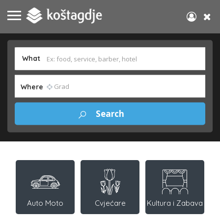
What
Where
Auto Moto
Cvjećare
Kultura i Zabava