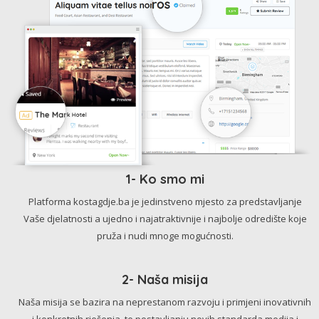
1- Ko smo mi
Platforma kostagdje.ba je jedinstveno mjesto za predstavljanje
Vaše djelatnosti a ujedno i najatraktivnije i najbolje odredište koje
pruža i nudi mnoge mogućnosti.
2- Naša misija
Naša misija se bazira na neprestanom razvoju i primjeni inovativnih
i konkretnih rješenja, te postavljanju novih standarda medija i