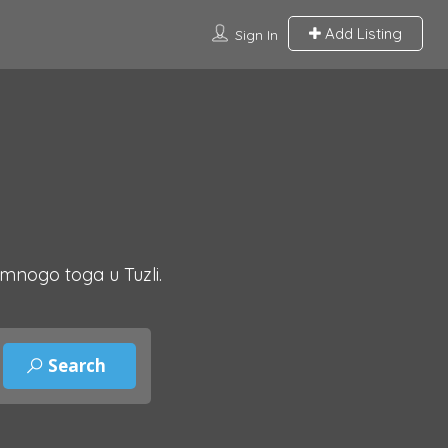
Add Listing
Sign In
 mnogo toga u Tuzli.