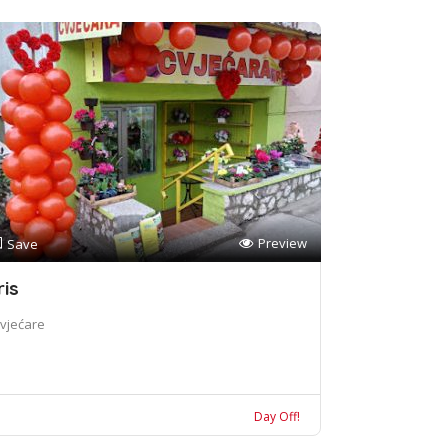
Preview
Save
ris
vjećare
Day Off!