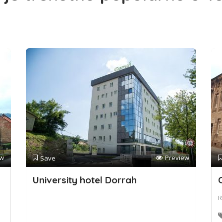
ew
Preview
Save
University hotel Dorrah
R