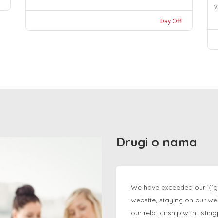
v
Day Off!
Drugi o nama
We have exceeded our `{`g
website, staying on our we
our relationship with listi