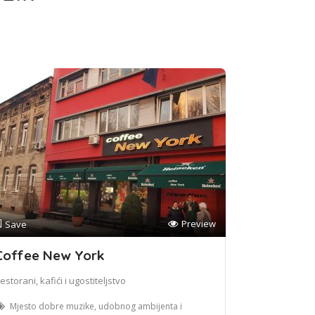
Preview
Save
Coffee New York
estorani, kafići i ugostiteljstvo
Mjesto dobre muzike, udobnog ambijenta i