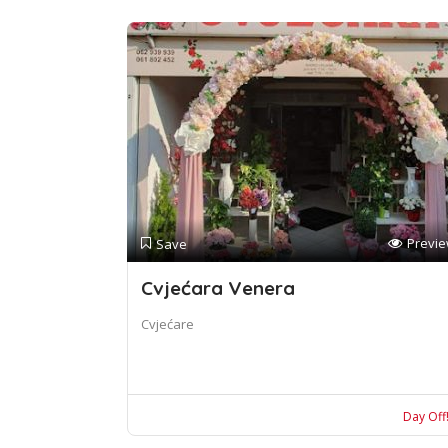
Previ
Save
Cvjećara Venera
Cvjećare
Day Off