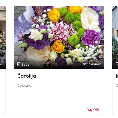
ew
Preview
Save
Čarolija
I
Cvjećare
C
!
Day Off!