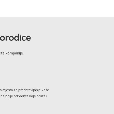
porodice
tite kompanije.
no mjesto za predstavljanje Vaše
i najbolje odredište koje pruža i