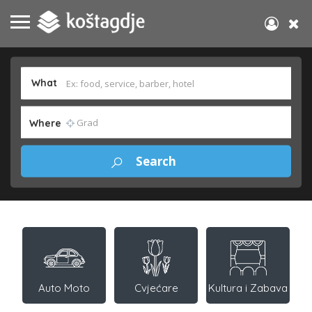
What
Where
Auto Moto
Cvjećare
Kultura i Zabava