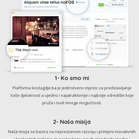
1- Ko smo mi
Platforma kostagdje.ba je jedinstveno mjesto za predstavljanje
Vaše djelatnosti a ujedno i najatraktivnije i najbolje odredište koje
pruža i nudi mnoge mogućnosti.
2- Naša misija
Naša misija se bazira na neprestanom razvoju i primjeni inovativnih
i konkretnih rješenja, te postavljanju novih standarda medija i