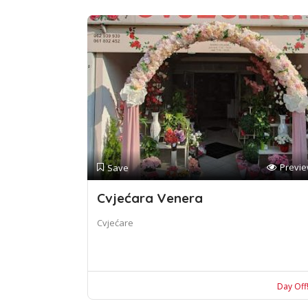
Previ
Save
Cvjećara Venera
Cvjećare
Day Off