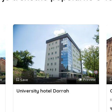
ew
Preview
Save
University hotel Dorrah
R