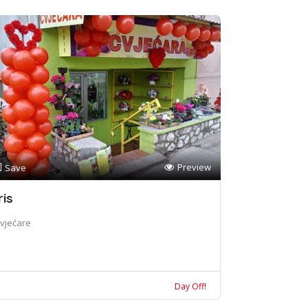
Preview
Save
ris
vjećare
Day Off!