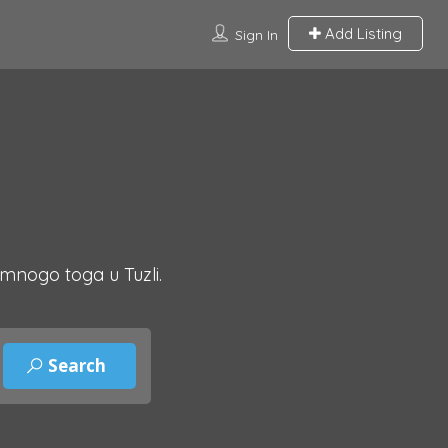
Add Listing
Sign In
 mnogo toga u Tuzli.