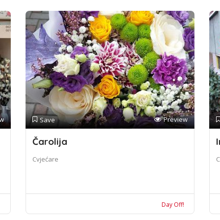
ew
Preview
Save
Čarolija
I
Cvjećare
C
!
Day Off!