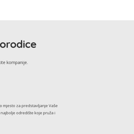
porodice
tite kompanije.
no mjesto za predstavljanje Vaše
i najbolje odredište koje pruža i