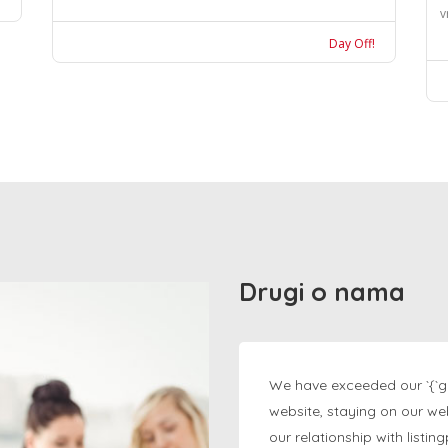
v
Day Off!
Drugi o nama
We have exceeded our `{`g
website, staying on our we
our relationship with listi