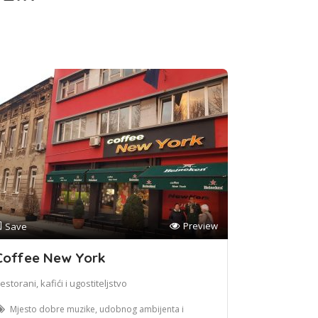
Preview
Save
Coffee New York
estorani, kafići i ugostiteljstvo
Mjesto dobre muzike, udobnog ambijenta i