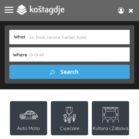
What
Where
Auto Moto
Cvjećare
Kultura i Zabava