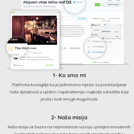
1- Ko smo mi
Platforma kostagdje.ba je jedinstveno mjesto za predstavljanje
Vaše djelatnosti a ujedno i najatraktivnije i najbolje odredište koje
pruža i nudi mnoge mogućnosti.
2- Naša misija
Naša misija se bazira na neprestanom razvoju i primjeni inovativnih
i konkretnih rješenja, te postavljanju novih standarda medija i