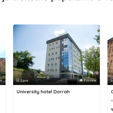
ew
Preview
Save
University hotel Dorrah
R