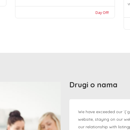
v
Day Off!
Drugi o nama
We have exceeded our `{`g
website, staying on our we
our relationship with listi