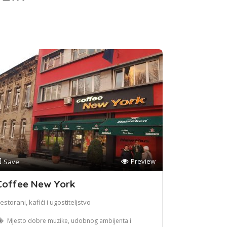
Preview
Save
Coffee New York
estorani, kafići i ugostiteljstvo
Mjesto dobre muzike, udobnog ambijenta i