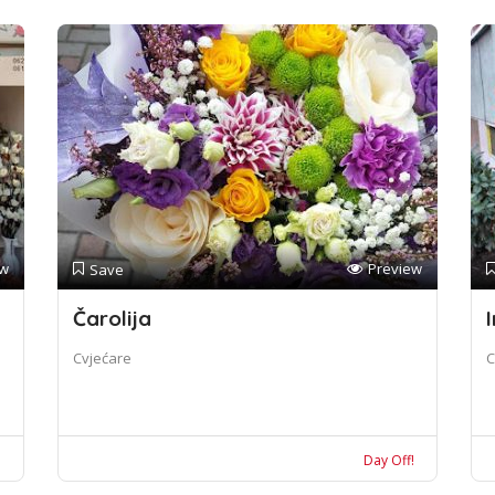
ew
Preview
Save
Čarolija
I
Cvjećare
C
!
Day Off!