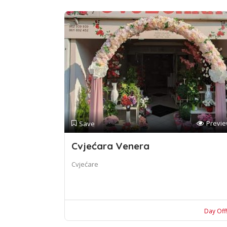
Previ
Save
Cvjećara Venera
Cvjećare
Day Off