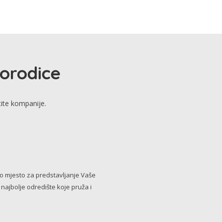
porodice
tite kompanije.
no mjesto za predstavljanje Vaše
i najbolje odredište koje pruža i