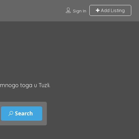
Add Listing
Sign In
 mnogo toga u Tuzli.