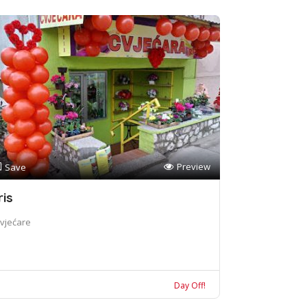
Preview
Save
ris
vjećare
Day Off!