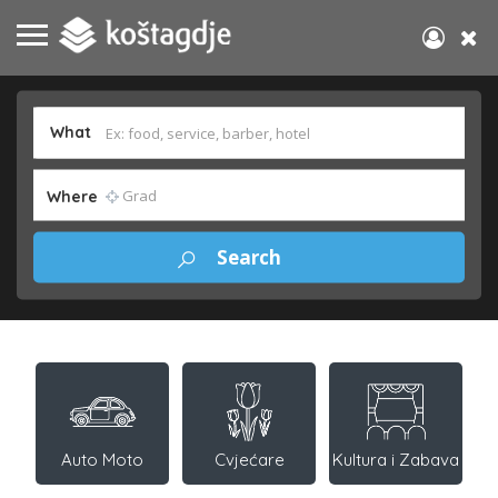
What
Where
Auto Moto
Cvjećare
Kultura i Zabava