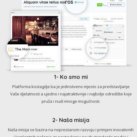
1- Ko smo mi
Platforma kostagdje.ba je jedinstveno mjesto za predstavljanje
Vaše djelatnosti a ujedno i najatraktivnije i najbolje odredište koje
pruža i nudi mnoge mogućnosti.
2- Naša misija
Naša misija se bazira na neprestanom razvoju i primjeni inovativnih
i konkretnih rješenja, te postavljanju novih standarda medija i