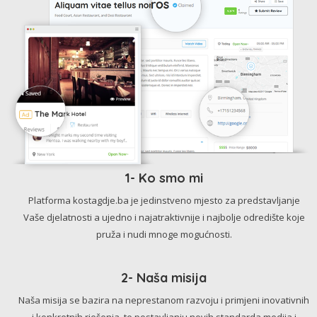
1- Ko smo mi
Platforma kostagdje.ba je jedinstveno mjesto za predstavljanje
Vaše djelatnosti a ujedno i najatraktivnije i najbolje odredište koje
pruža i nudi mnoge mogućnosti.
2- Naša misija
Naša misija se bazira na neprestanom razvoju i primjeni inovativnih
i konkretnih rješenja, te postavljanju novih standarda medija i