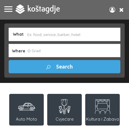
What
Where
Auto Moto
Cvjećare
Kultura i Zabava