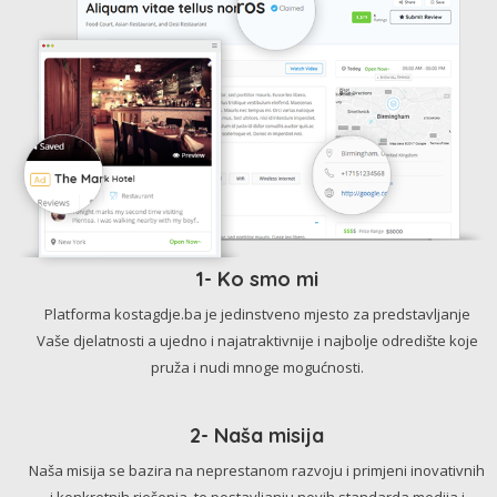
1- Ko smo mi
Platforma kostagdje.ba je jedinstveno mjesto za predstavljanje
Vaše djelatnosti a ujedno i najatraktivnije i najbolje odredište koje
pruža i nudi mnoge mogućnosti.
2- Naša misija
Naša misija se bazira na neprestanom razvoju i primjeni inovativnih
i konkretnih rješenja, te postavljanju novih standarda medija i