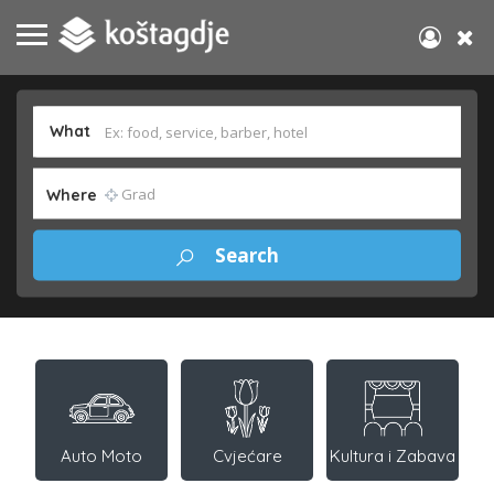
What
Where
Auto Moto
Cvjećare
Kultura i Zabava