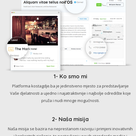
1- Ko smo mi
Platforma kostagdje.ba je jedinstveno mjesto za predstavljanje
Vaše djelatnosti a ujedno i najatraktivnije i najbolje odredište koje
pruža i nudi mnoge mogućnosti.
2- Naša misija
Naša misija se bazira na neprestanom razvoju i primjeni inovativnih
i konkretnih rješenja, te postavljanju novih standarda medija i