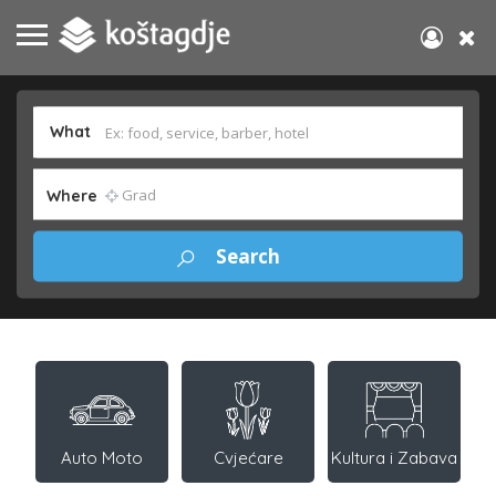
What
Where
Auto Moto
Cvjećare
Kultura i Zabava