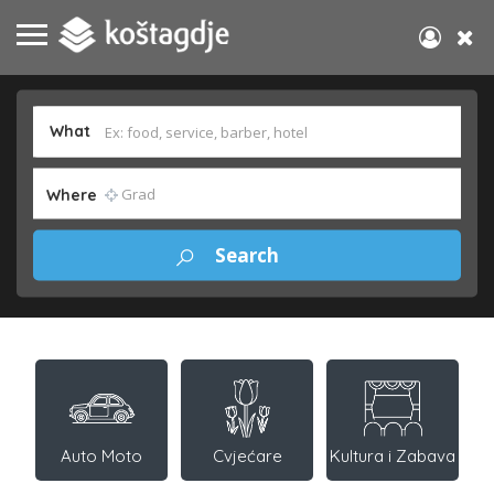
What
Where
Auto Moto
Cvjećare
Kultura i Zabava