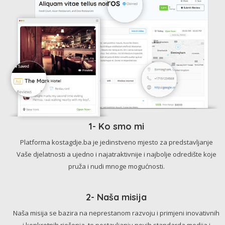
1- Ko smo mi
Platforma kostagdje.ba je jedinstveno mjesto za predstavljanje
Vaše djelatnosti a ujedno i najatraktivnije i najbolje odredište koje
pruža i nudi mnoge mogućnosti.
2- Naša misija
Naša misija se bazira na neprestanom razvoju i primjeni inovativnih
i konkretnih rješenja, te postavljanju novih standarda medija i