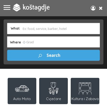
What
Where
Auto Moto
Cvjećare
Kultura i Zabava