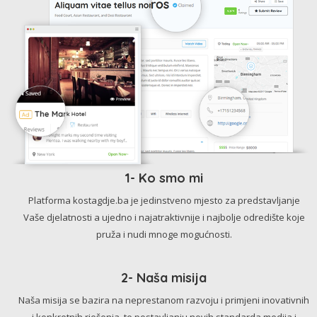
1- Ko smo mi
Platforma kostagdje.ba je jedinstveno mjesto za predstavljanje
Vaše djelatnosti a ujedno i najatraktivnije i najbolje odredište koje
pruža i nudi mnoge mogućnosti.
2- Naša misija
Naša misija se bazira na neprestanom razvoju i primjeni inovativnih
i konkretnih rješenja, te postavljanju novih standarda medija i