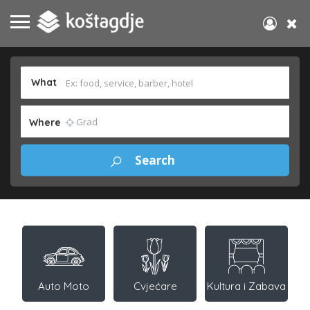
What
Where
Auto Moto
Cvjećare
Kultura i Zabava