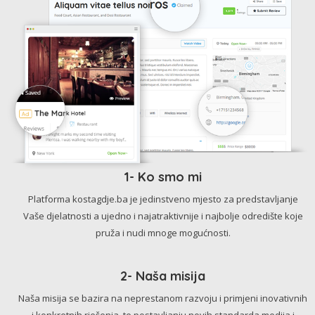
1- Ko smo mi
Platforma kostagdje.ba je jedinstveno mjesto za predstavljanje
Vaše djelatnosti a ujedno i najatraktivnije i najbolje odredište koje
pruža i nudi mnoge mogućnosti.
2- Naša misija
Naša misija se bazira na neprestanom razvoju i primjeni inovativnih
i konkretnih rješenja, te postavljanju novih standarda medija i