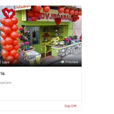
Preview
Save
ris
vjećare
Day Off!