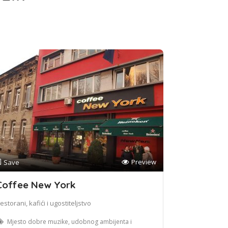
Preview
Save
Coffee New York
estorani, kafići i ugostiteljstvo
Mjesto dobre muzike, udobnog ambijenta i