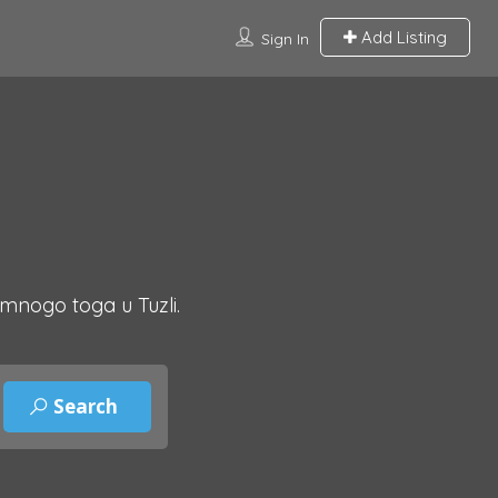
Add Listing
Sign In
 mnogo toga u Tuzli.