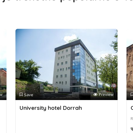
ew
Preview
Save
University hotel Dorrah
R