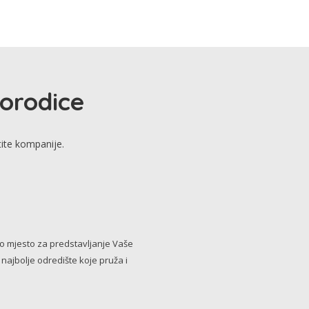
porodice
tite kompanije.
no mjesto za predstavljanje Vaše
i najbolje odredište koje pruža i