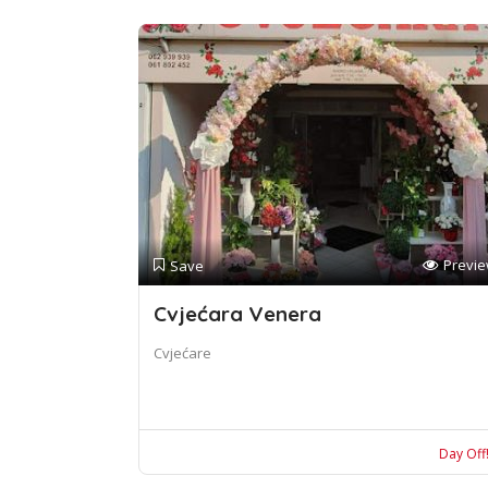
Previ
Save
Cvjećara Venera
Cvjećare
Day Off