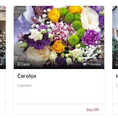
ew
Preview
Save
Čarolija
I
Cvjećare
C
!
Day Off!