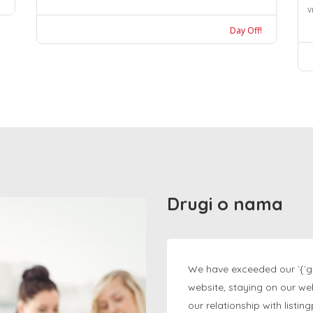
v
Day Off!
Drugi o nama
We have exceeded our `{`g
website, staying on our we
our relationship with listi