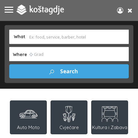
What
Where
Auto Moto
Cvjećare
Kultura i Zabava