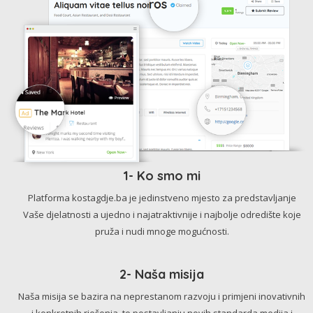
1- Ko smo mi
Platforma kostagdje.ba je jedinstveno mjesto za predstavljanje
Vaše djelatnosti a ujedno i najatraktivnije i najbolje odredište koje
pruža i nudi mnoge mogućnosti.
2- Naša misija
Naša misija se bazira na neprestanom razvoju i primjeni inovativnih
i konkretnih rješenja, te postavljanju novih standarda medija i