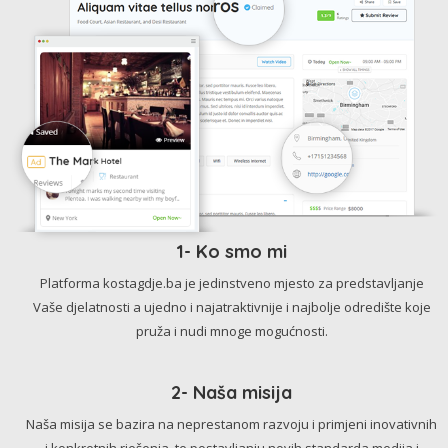
1- Ko smo mi
Platforma kostagdje.ba je jedinstveno mjesto za predstavljanje
Vaše djelatnosti a ujedno i najatraktivnije i najbolje odredište koje
pruža i nudi mnoge mogućnosti.
2- Naša misija
Naša misija se bazira na neprestanom razvoju i primjeni inovativnih
i konkretnih rješenja, te postavljanju novih standarda medija i