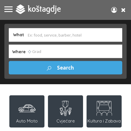
What
Where
Auto Moto
Cvjećare
Kultura i Zabava