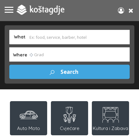
What
Where
Auto Moto
Cvjećare
Kultura i Zabava