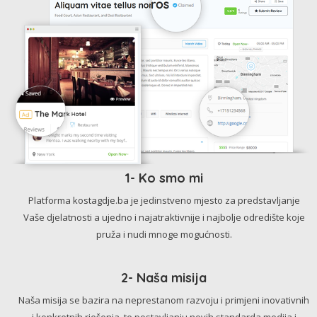
1- Ko smo mi
Platforma kostagdje.ba je jedinstveno mjesto za predstavljanje
Vaše djelatnosti a ujedno i najatraktivnije i najbolje odredište koje
pruža i nudi mnoge mogućnosti.
2- Naša misija
Naša misija se bazira na neprestanom razvoju i primjeni inovativnih
i konkretnih rješenja, te postavljanju novih standarda medija i