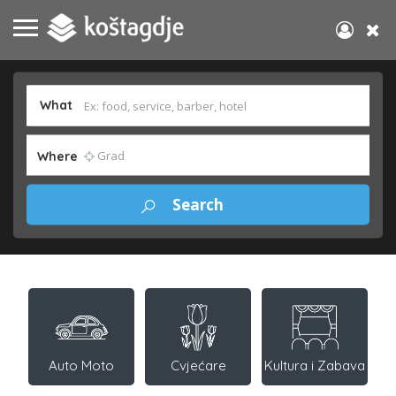
What
Where
Auto Moto
Cvjećare
Kultura i Zabava