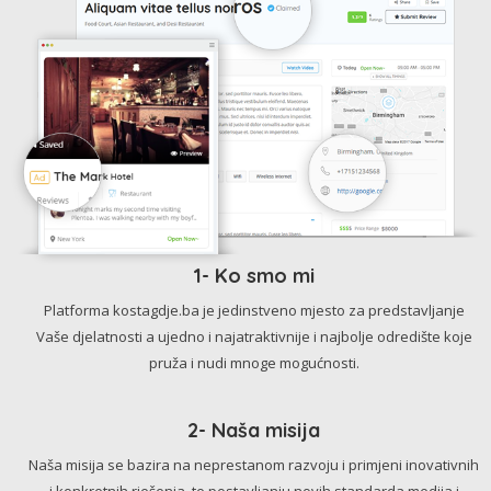
1- Ko smo mi
Platforma kostagdje.ba je jedinstveno mjesto za predstavljanje
Vaše djelatnosti a ujedno i najatraktivnije i najbolje odredište koje
pruža i nudi mnoge mogućnosti.
2- Naša misija
Naša misija se bazira na neprestanom razvoju i primjeni inovativnih
i konkretnih rješenja, te postavljanju novih standarda medija i