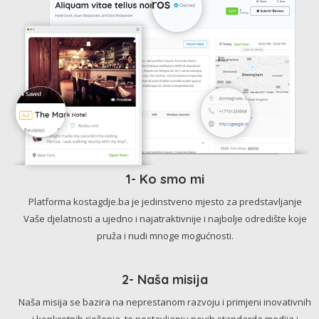
1- Ko smo mi
Platforma kostagdje.ba je jedinstveno mjesto za predstavljanje
Vaše djelatnosti a ujedno i najatraktivnije i najbolje odredište koje
pruža i nudi mnoge mogućnosti.
2- Naša misija
Naša misija se bazira na neprestanom razvoju i primjeni inovativnih
i konkretnih rješenja, te postavljanju novih standarda medija i