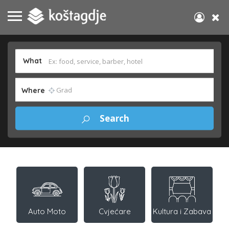
What
Where
Auto Moto
Cvjećare
Kultura i Zabava