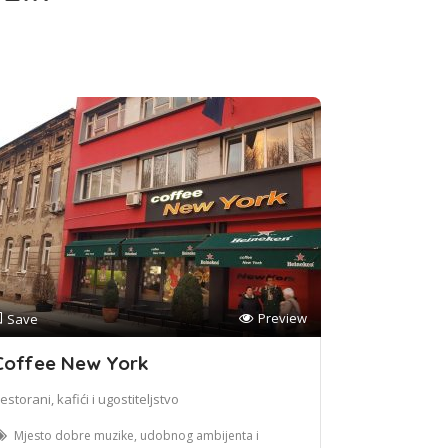
Preview
Save
Coffee New York
estorani, kafići i ugostiteljstvo
Mjesto dobre muzike, udobnog ambijenta i