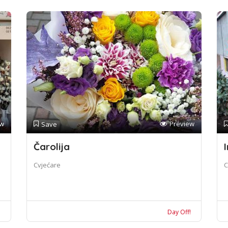
ew
Preview
Save
Čarolija
I
Cvjećare
C
!
Day Off!