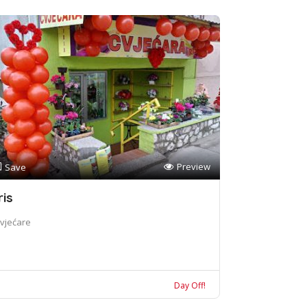
Preview
Save
ris
vjećare
Day Off!