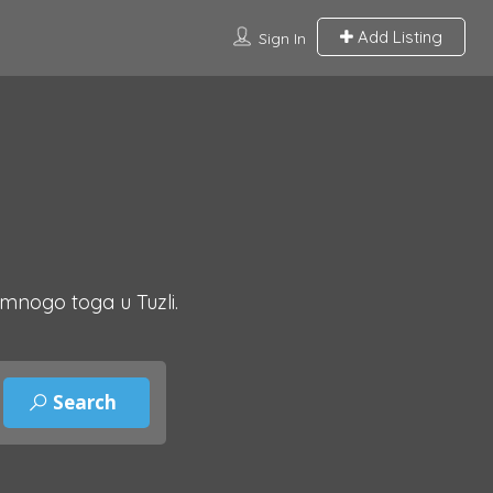
Add Listing
Sign In
 mnogo toga u Tuzli.