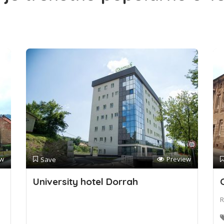
ew
Preview
Save
University hotel Dorrah
R