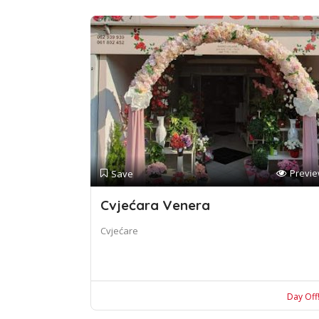
Previ
Save
Cvjećara Venera
Cvjećare
Day Off