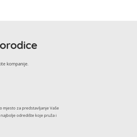
porodice
tite kompanije.
no mjesto za predstavljanje Vaše
i najbolje odredište koje pruža i