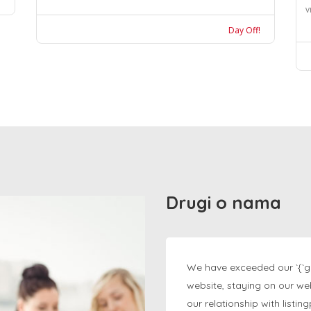
v
Day Off!
Drugi o nama
We have exceeded our `{`g
website, staying on our we
our relationship with listi