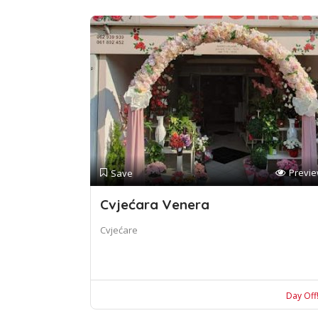
Previ
Save
Cvjećara Venera
Cvjećare
Day Off