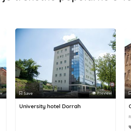
ew
Preview
Save
University hotel Dorrah
R