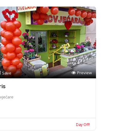
Preview
Save
ris
vjećare
Day Off!