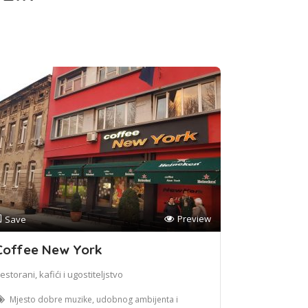
Preview
Save
Coffee New York
estorani, kafići i ugostiteljstvo
Mjesto dobre muzike, udobnog ambijenta i