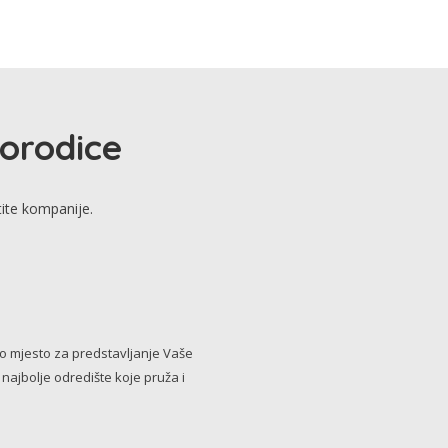
porodice
tite kompanije.
no mjesto za predstavljanje Vaše
i najbolje odredište koje pruža i