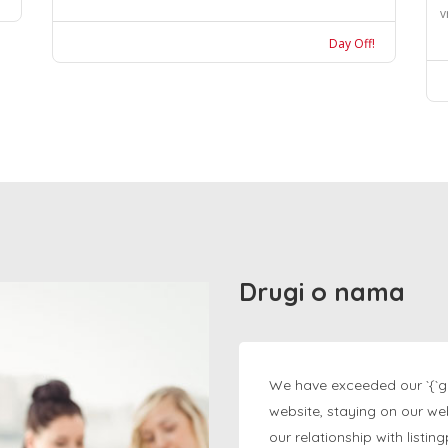
v
Day Off!
Drugi o nama
We have exceeded our `{`g
website, staying on our we
our relationship with listi