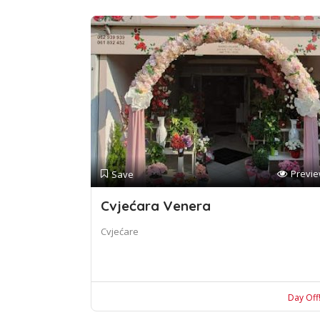
Previ
Save
Cvjećara Venera
Cvjećare
Day Off