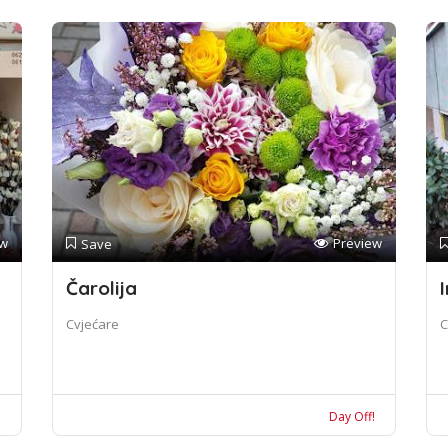
ew
Preview
Save
Čarolija
I
Cvjećare
C
!
Day Off!