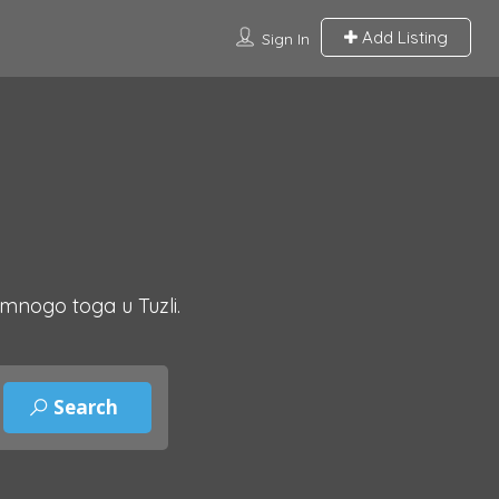
Add Listing
Sign In
 mnogo toga u Tuzli.