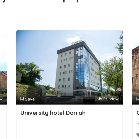
ew
Preview
Save
University hotel Dorrah
R