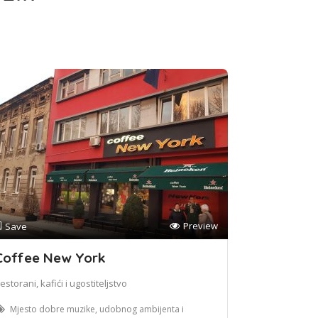
Preview
Save
Coffee New York
estorani, kafići i ugostiteljstvo
Mjesto dobre muzike, udobnog ambijenta i