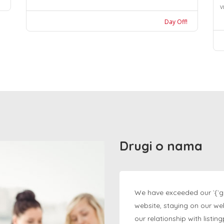
v
Day Off!
Drugi o nama
We have exceeded our `{`g
website, staying on our we
our relationship with listi