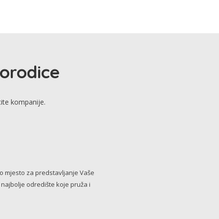
porodice
tite kompanije.
no mjesto za predstavljanje Vaše
i najbolje odredište koje pruža i