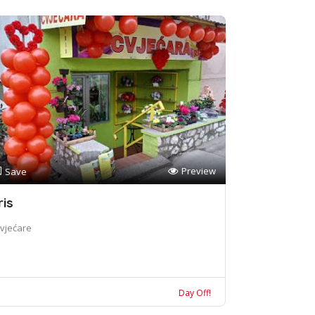
Preview
Save
ris
vjećare
Day Off!