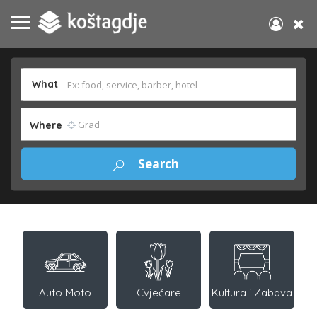
What
Where
Auto Moto
Cvjećare
Kultura i Zabava