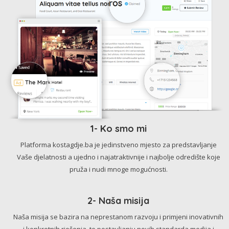
1- Ko smo mi
Platforma kostagdje.ba je jedinstveno mjesto za predstavljanje
Vaše djelatnosti a ujedno i najatraktivnije i najbolje odredište koje
pruža i nudi mnoge mogućnosti.
2- Naša misija
Naša misija se bazira na neprestanom razvoju i primjeni inovativnih
i konkretnih rješenja, te postavljanju novih standarda medija i