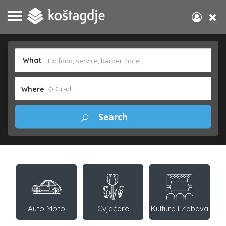
What
Where
Auto Moto
Cvjećare
Kultura i Zabava