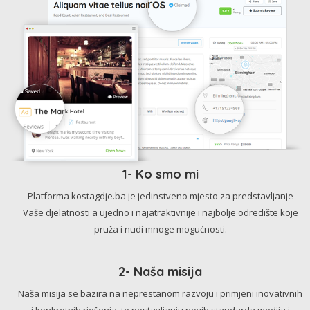
1- Ko smo mi
Platforma kostagdje.ba je jedinstveno mjesto za predstavljanje
Vaše djelatnosti a ujedno i najatraktivnije i najbolje odredište koje
pruža i nudi mnoge mogućnosti.
2- Naša misija
Naša misija se bazira na neprestanom razvoju i primjeni inovativnih
i konkretnih rješenja, te postavljanju novih standarda medija i