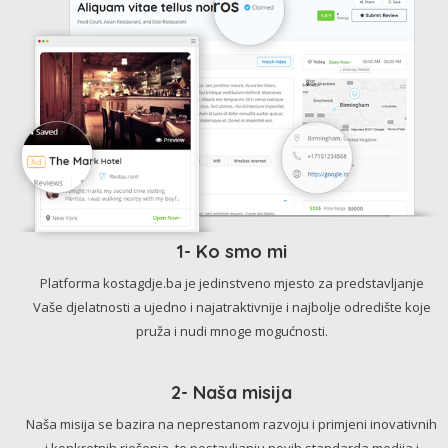
1- Ko smo mi
Platforma kostagdje.ba je jedinstveno mjesto za predstavljanje
Vaše djelatnosti a ujedno i najatraktivnije i najbolje odredište koje
pruža i nudi mnoge mogućnosti.
2- Naša misija
Naša misija se bazira na neprestanom razvoju i primjeni inovativnih
i konkretnih rješenja, te postavljanju novih standarda medija i