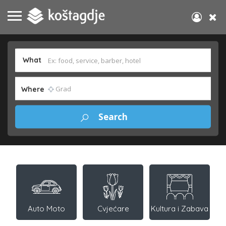
What
Where
Auto Moto
Cvjećare
Kultura i Zabava