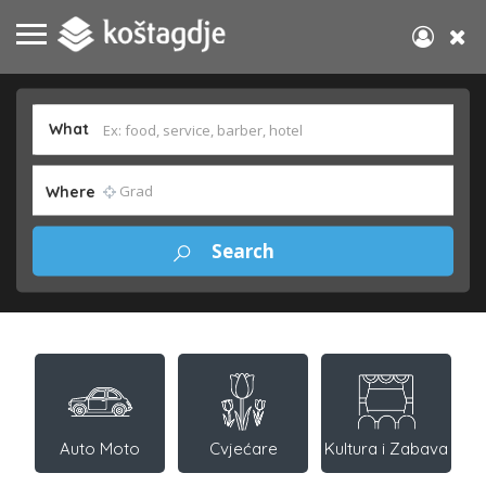
What
Where
Auto Moto
Cvjećare
Kultura i Zabava