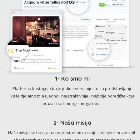
1- Ko smo mi
Platforma kostagdje.ba je jedinstveno mjesto za predstavljanje
Vaše djelatnosti a ujedno i najatraktivnije i najbolje odredište koje
pruža i nudi mnoge mogućnosti.
2- Naša misija
Naša misija se bazira na neprestanom razvoju i primjeni inovativnih
i konkretnih rješenja, te postavljanju novih standarda medija i