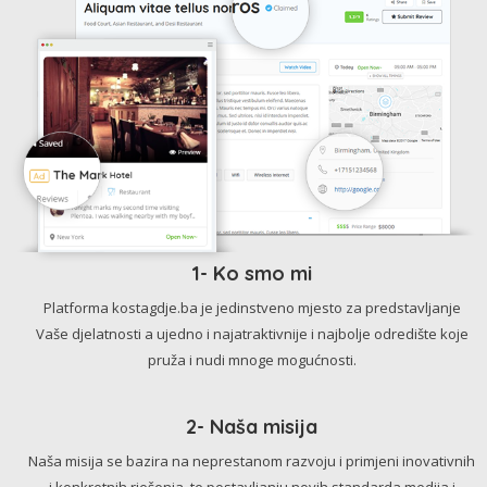
1- Ko smo mi
Platforma kostagdje.ba je jedinstveno mjesto za predstavljanje
Vaše djelatnosti a ujedno i najatraktivnije i najbolje odredište koje
pruža i nudi mnoge mogućnosti.
2- Naša misija
Naša misija se bazira na neprestanom razvoju i primjeni inovativnih
i konkretnih rješenja, te postavljanju novih standarda medija i