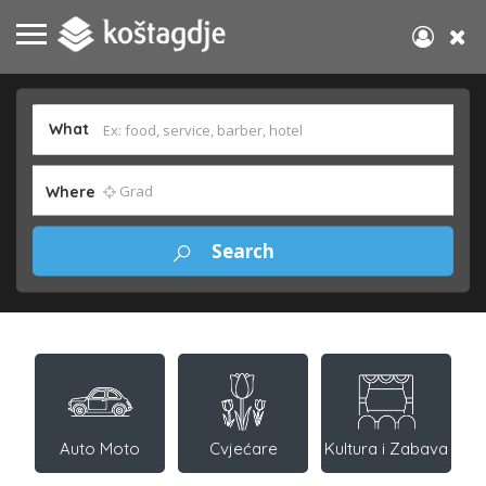
What
Where
Auto Moto
Cvjećare
Kultura i Zabava