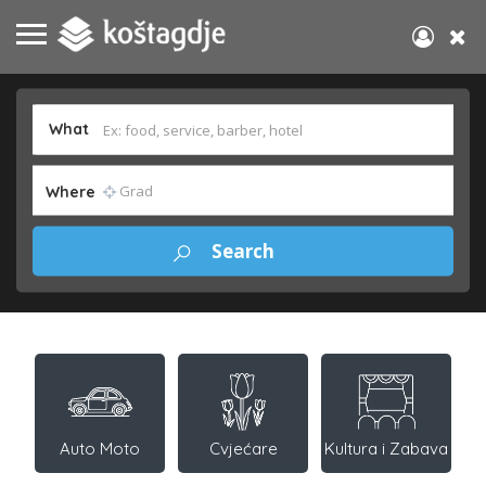
What
Where
Auto Moto
Cvjećare
Kultura i Zabava