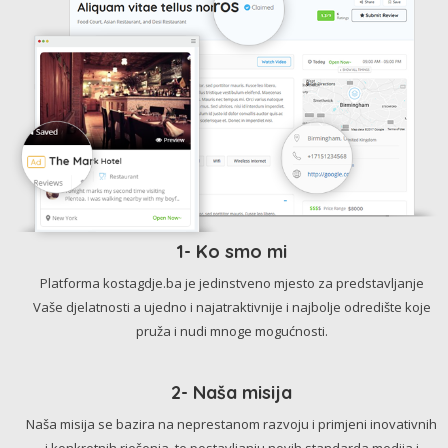
1- Ko smo mi
Platforma kostagdje.ba je jedinstveno mjesto za predstavljanje
Vaše djelatnosti a ujedno i najatraktivnije i najbolje odredište koje
pruža i nudi mnoge mogućnosti.
2- Naša misija
Naša misija se bazira na neprestanom razvoju i primjeni inovativnih
i konkretnih rješenja, te postavljanju novih standarda medija i