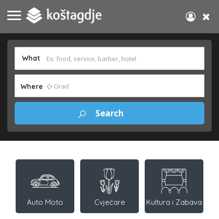
What
Where
Auto Moto
Cvjećare
Kultura i Zabava