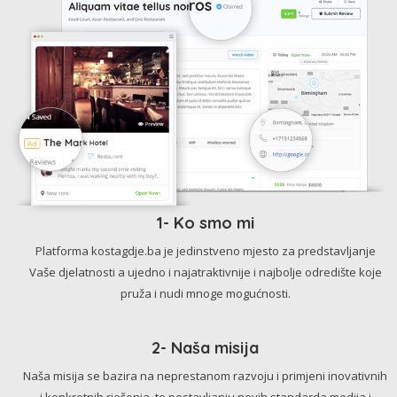
1- Ko smo mi
Platforma kostagdje.ba je jedinstveno mjesto za predstavljanje
Vaše djelatnosti a ujedno i najatraktivnije i najbolje odredište koje
pruža i nudi mnoge mogućnosti.
2- Naša misija
Naša misija se bazira na neprestanom razvoju i primjeni inovativnih
i konkretnih rješenja, te postavljanju novih standarda medija i