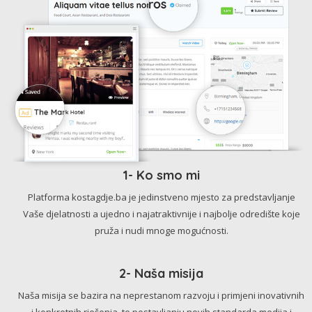
1- Ko smo mi
Platforma kostagdje.ba je jedinstveno mjesto za predstavljanje
Vaše djelatnosti a ujedno i najatraktivnije i najbolje odredište koje
pruža i nudi mnoge mogućnosti.
2- Naša misija
Naša misija se bazira na neprestanom razvoju i primjeni inovativnih
i konkretnih rješenja, te postavljanju novih standarda medija i