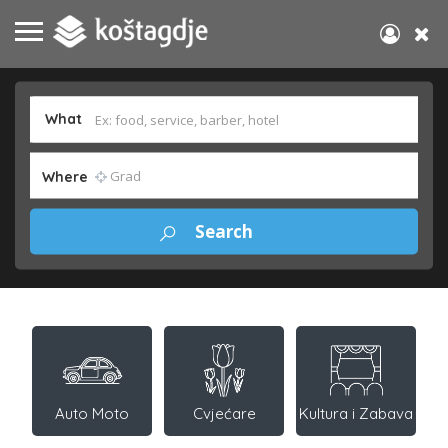
What
Where
Auto Moto
Cvjećare
Kultura i Zabava