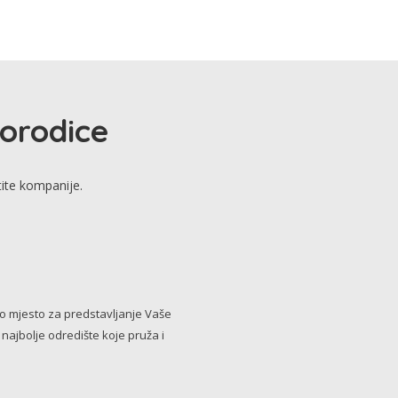
porodice
tite kompanije.
no mjesto za predstavljanje Vaše
i najbolje odredište koje pruža i