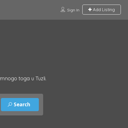
Add Listing
Sign In
 mnogo toga u Tuzli.