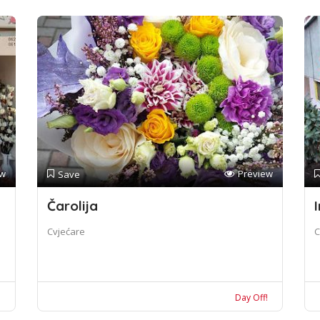
ew
Preview
Save
Čarolija
I
Cvjećare
C
!
Day Off!