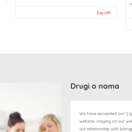
v
Day Off!
Drugi o nama
We have exceeded our `{`g
website, staying on our we
our relationship with listi