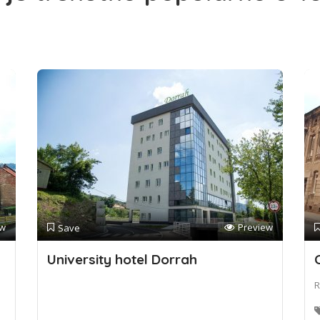
ew
Preview
Save
University hotel Dorrah
R