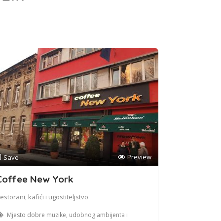
Preview
Save
Coffee New York
estorani, kafići i ugostiteljstvo
Mjesto dobre muzike, udobnog ambijenta i