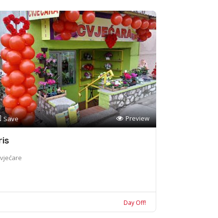
Preview
Save
ris
vjećare
Day Off!