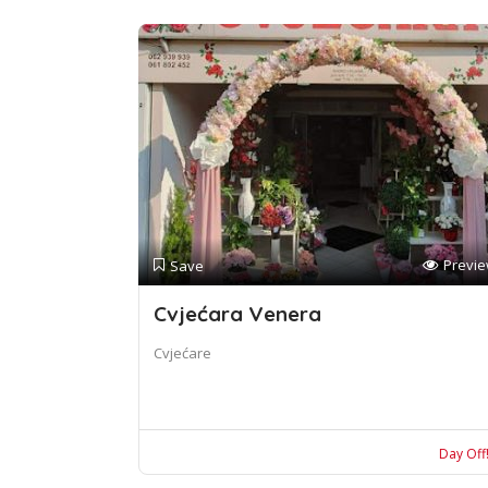
Previ
Save
Cvjećara Venera
Cvjećare
Day Off