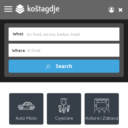
What
Where
Auto Moto
Cvjećare
Kultura i Zabava