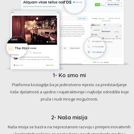
1- Ko smo mi
Platforma kostagdje.ba je jedinstveno mjesto za predstavljanje
Vaše djelatnosti a ujedno i najatraktivnije i najbolje odredište koje
pruža i nudi mnoge mogućnosti.
2- Naša misija
Naša misija se bazira na neprestanom razvoju i primjeni inovativnih
i konkretnih rješenja, te postavljanju novih standarda medija i