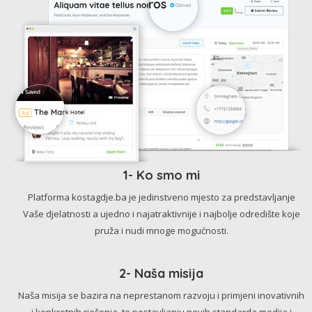
1- Ko smo mi
Platforma kostagdje.ba je jedinstveno mjesto za predstavljanje
Vaše djelatnosti a ujedno i najatraktivnije i najbolje odredište koje
pruža i nudi mnoge mogućnosti.
2- Naša misija
Naša misija se bazira na neprestanom razvoju i primjeni inovativnih
i konkretnih rješenja, te postavljanju novih standarda medija i