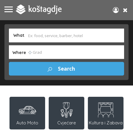
What
Where
Auto Moto
Cvjećare
Kultura i Zabava